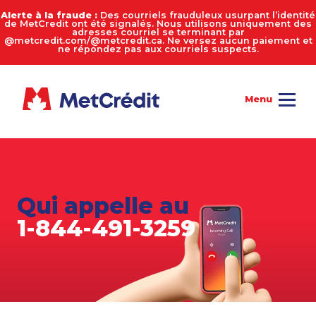
Alerte à la fraude :
Des courriels frauduleux usurpant l’identité
de MetCredit ont été signalés. Nous utilisons uniquement des
adresses courriel se terminant par
@metcredit.com/@metcredit.ca. Ne versez aucun paiement et
ne répondez pas aux courriels suspects.
Qui appelle au
1-844-491-3259