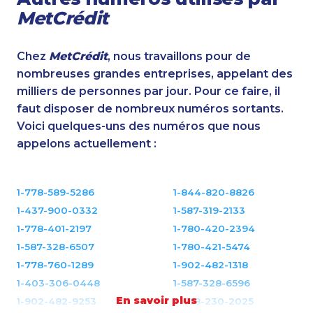
MetCrédit
Chez
MetCrédit
, nous travaillons pour de
nombreuses grandes entreprises, appelant des
milliers de personnes par jour. Pour ce faire, il
faut disposer de nombreux numéros sortants.
Voici quelques-uns des numéros que nous
appelons actuellement :
1-778-589-5286
1-844-820-8826
1-437-900-0332
1-587-319-2133
1-778-401-2197
1-780-420-2394
1-587-328-6507
1-780-421-5474
1-778-760-1289
1-902-482-1318
1-403-306-0448
1-587-328-6596
En savoir plus
1-902-482-9253
1-438-230-2025