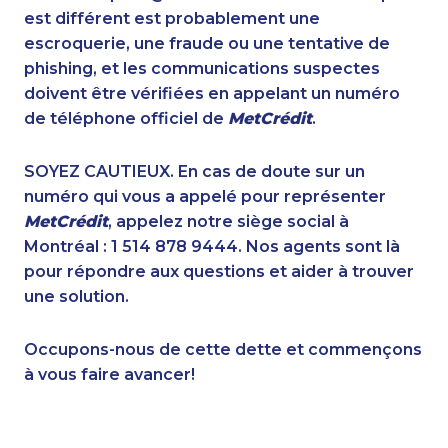
1-778-760-1275
1-587-543-0627
est différent est probablement une
1-905-819-8939
1-902-201-9377
escroquerie, une fraude ou une tentative de
1-514-798-8829
1-587-328-6615
phishing, et les communications suspectes
1-902-482-1297
1-778-401-2192
doivent être vérifiées en appelant un numéro
1-416-224-2431
1-778-589-5287
de téléphone officiel de
MetCrédit
.
1-905-288-1052
1-778-401-2207
1-905-592-1379
1-587-316-3404
SOYEZ CAUTIEUX. En cas de doute sur un
1-587-318-0142
1-902-482-1303
numéro qui vous a appelé pour représenter
1-416-241-4724
1-587-316-3319
MetCrédit
, appelez notre siège social à
1-418-602-4565
1-437-900-0390
Montréal : 1 514 878 9444. Nos agents sont là
1-438-230-2001
1-416-225-3151
pour répondre aux questions et aider à trouver
1-587-328-6598
1-587-328-6530
une solution.
1-780-423-2516
1-579-267-0750
1-437-900-0374
1-437-900-0335
Occupons-nous de cette dette et commençons
1-877-677-8163
1-778-249-5016
à vous faire avancer!
1-604-282-3651
1-780-425-6318
1-780-421-5466
1-437-900-0381
1-437-900-0395
1-250-244-3626