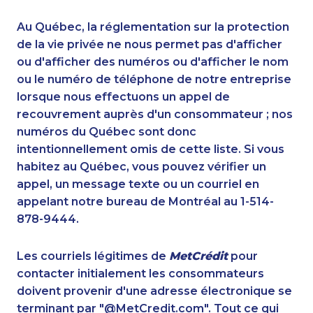
1-587-319-2135
1-780-420-2387
1-647-722-9538
1-587-328-6618
Au Québec, la réglementation sur la protection
1-514-448-1564
1-587-409-6679
de la vie privée ne nous permet pas d'afficher
1-587-328-6532
ou d'afficher des numéros ou d'afficher le nom
1-403-855-4049
ou le numéro de téléphone de notre entreprise
1-587-328-6589
1-647-693-9133
lorsque nous effectuons un appel de
1-437-900-0353
1-514-878-9572
recouvrement auprès d'un consommateur ; nos
1-778-249-5018
1-778-401-2190
numéros du Québec sont donc
1-403-306-0433
1-587-328-6554
intentionnellement omis de cette liste. Si vous
1-647-499-8185
1-902-482-9257
habitez au Québec, vous pouvez vérifier un
1-778-249-5017
1-778-383-9347
appel, un message texte ou un courriel en
1-902-482-8368
1-438-289-3501
appelant notre bureau de Montréal au 1-514-
1-587-328-6527
1-855-969-8962
878-9444.
1-647-494-3192
1-902-201-9347
1-403-306-0428
1-587-328-6517
Les courriels légitimes de
MetCrédit
pour
1-778-383-9354
1-855-329-9754
contacter initialement les consommateurs
1-587-328-6590
1-587-328-6556
doivent provenir d'une adresse électronique se
1-905-819-0432
1-778-589-7226
terminant par "@MetCredit.com". Tout ce qui