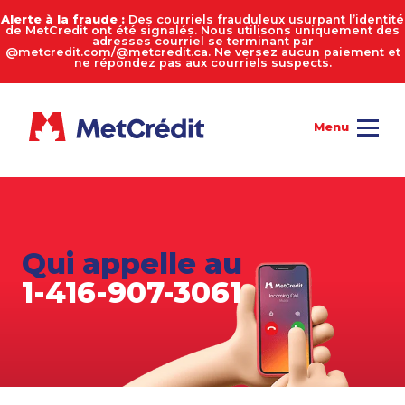
Alerte à la fraude :
Des courriels frauduleux usurpant l’identité
de MetCredit ont été signalés. Nous utilisons uniquement des
adresses courriel se terminant par
@metcredit.com/@metcredit.ca. Ne versez aucun paiement et
ne répondez pas aux courriels suspects.
Qui appelle au
1-416-907-3061