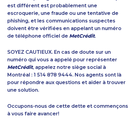
1-438-230-1366
1-587-328-6624
est différent est probablement une
1-438-230-1372
1-866-934-3908
escroquerie, une fraude ou une tentative de
1-437-900-0393
1-902-400-3259
phishing, et les communications suspectes
1-905-916-2023
1-418-480-5933
doivent être vérifiées en appelant un numéro
1-438-230-2010
1-778-401-2218
de téléphone officiel de
MetCrédit
.
1-647-722-9384
1-778-663-5034
1-587-328-6516
1-438-289-3598
SOYEZ CAUTIEUX. En cas de doute sur un
1-579-267-0717
1-438-230-2007
numéro qui vous a appelé pour représenter
1-416-241-4724
1-778-654-8400
MetCrédit
, appelez notre siège social à
1-647-715-6068
1-855-788-4626
Montréal : 1 514 878 9444. Nos agents sont là
1-438-230-2018
1-780-936-8218
pour répondre aux questions et aider à trouver
1-778-401-2195
1-778-589-7222
une solution.
1-855-969-8963
1-514-878-0094
1-902-706-0850
1-514-448-1304
Occupons-nous de cette dette et commençons
1-587-543-0636
1-289-777-9449
à vous faire avancer!
1-778-589-5280
1-902-482-8368
1-855-639-0578
1-902-201-9366
1-579-267-0753
1-780-969-8961