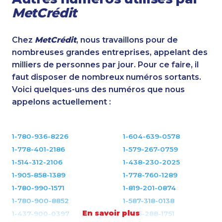
MetCrédit
Chez
MetCrédit
, nous travaillons pour de
nombreuses grandes entreprises, appelant des
milliers de personnes par jour. Pour ce faire, il
faut disposer de nombreux numéros sortants.
Voici quelques-uns des numéros que nous
appelons actuellement :
1-780-936-8226
1-604-639-0578
1-778-401-2186
1-579-267-0759
1-514-312-2106
1-438-230-2025
1-905-858-1389
1-778-760-1289
1-780-990-1571
1-819-201-0874
1-780-900-8852
1-587-318-0138
En savoir plus
1-437-900-0397
1-905-288-1751