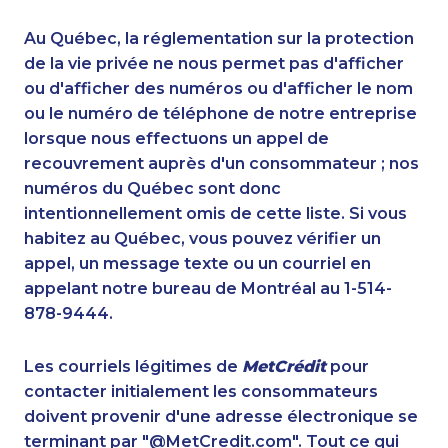
1-438-230-2015
1-905-823-5367
1-778-401-6961
1-902-482-9255
Au Québec, la réglementation sur la protection
1-647-715-6060
1-437-900-0353
de la vie privée ne nous permet pas d'afficher
1-438-230-2035
ou d'afficher des numéros ou d'afficher le nom
1-647-715-6064
ou le numéro de téléphone de notre entreprise
1-587-328-6574
1-902-700-0067
lorsque nous effectuons un appel de
1-647-494-3301
1-587-319-2114
recouvrement auprès d'un consommateur ; nos
1-514-448-1265
1-778-401-7206
numéros du Québec sont donc
1-587-328-6544
1-844-330-0581
intentionnellement omis de cette liste. Si vous
1-778-662-5025
1-587-316-3326
habitez au Québec, vous pouvez vérifier un
1-437-900-0372
1-778-329-9754
appel, un message texte ou un courriel en
1-587-316-3402
1-506-300-4127
appelant notre bureau de Montréal au 1-514-
1-438-289-3585
1-437-900-0377
878-9444.
1-778-401-2194
1-778-401-7210
1-437-900-0405
1-778-786-2459
Les courriels légitimes de
MetCrédit
pour
1-587-409-6657
1-604-282-3653
contacter initialement les consommateurs
1-780-423-9154
1-778-249-5015
doivent provenir d'une adresse électronique se
1-778-401-2193
1-514-687-6165
terminant par "@MetCredit.com". Tout ce qui