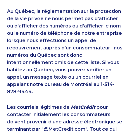
1-855-639-0579
1-902-482-1302
1-250-277-4304
1-902-400-0801
Au Québec, la réglementation sur la protection
1-604-282-3654
1-587-319-2122
de la vie privée ne nous permet pas d'afficher
1-587-319-2146
ou d'afficher des numéros ou d'afficher le nom
1-647-490-9025
ou le numéro de téléphone de notre entreprise
1-647-722-5417
1-877-423-2282
lorsque nous effectuons un appel de
1-780-420-2378
1-902-700-0067
recouvrement auprès d'un consommateur ; nos
1-416-907-0976
1-647-715-9373
numéros du Québec sont donc
1-514-788-4922
1-647-715-6061
intentionnellement omis de cette liste. Si vous
1-587-328-6529
1-778-401-7279
habitez au Québec, vous pouvez vérifier un
1-514-448-1285
1-647-503-3775
appel, un message texte ou un courriel en
1-905-858-1389
1-587-328-6564
appelant notre bureau de Montréal au 1-514-
1-844-330-0581
1-778-401-2183
878-9444.
1-778-760-1275
1-587-328-6581
1-416-907-0862
1-416-231-7896
Les courriels légitimes de
MetCrédit
pour
1-902-482-9253
1-780-936-8218
contacter initialement les consommateurs
1-780-424-0557
1-587-319-2156
doivent provenir d'une adresse électronique se
1-778-760-1293
1-647-722-9538
terminant par "@MetCredit.com". Tout ce qui