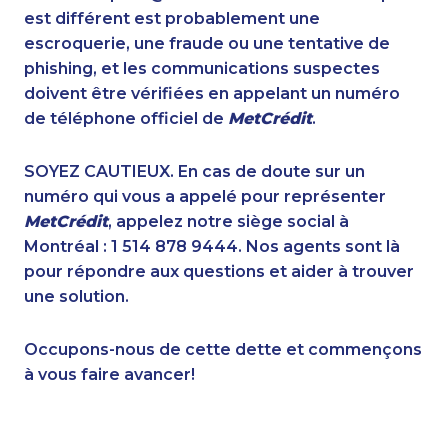
1-438-289-3507
1-780-421-5105
est différent est probablement une
1-587-316-3416
1-905-819-8939
escroquerie, une fraude ou une tentative de
1-778-404-7747
1-647-245-1046
phishing, et les communications suspectes
1-877-677-8068
1-902-400-2354
doivent être vérifiées en appelant un numéro
1-587-328-6577
1-604-629-1090
de téléphone officiel de
MetCrédit
.
1-902-482-2176
1-438-289-3578
1-780-423-9159
1-647-715-6069
SOYEZ CAUTIEUX. En cas de doute sur un
1-888-797-7727
1-587-319-2087
numéro qui vous a appelé pour représenter
1-778-401-2182
1-778-588-9274
MetCrédit
, appelez notre siège social à
1-587-316-3583
1-587-316-3402
Montréal : 1 514 878 9444. Nos agents sont là
1-902-482-2179
1-587-328-6543
pour répondre aux questions et aider à trouver
1-438-289-3589
1-905-288-1757
une solution.
1-587-318-0142
1-905-916-8204
1-877-788-1753
1-587-328-6615
Occupons-nous de cette dette et commençons
1-587-328-6550
1-780-421-5474
à vous faire avancer!
1-587-316-3326
1-778-401-2195
1-437-900-0335
1-587-328-6587
1-437-900-0387
1-647-722-6257