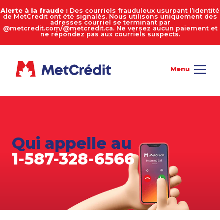
Alerte à la fraude :
Des courriels frauduleux usurpant l’identité
de MetCredit ont été signalés. Nous utilisons uniquement des
adresses courriel se terminant par
@metcredit.com/@metcredit.ca. Ne versez aucun paiement et
ne répondez pas aux courriels suspects.
Qui appelle au
1-587-328-6566