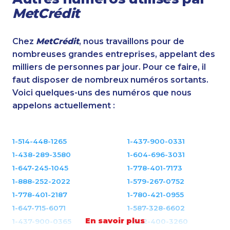
MetCrédit
Chez
MetCrédit
, nous travaillons pour de
nombreuses grandes entreprises, appelant des
milliers de personnes par jour. Pour ce faire, il
faut disposer de nombreux numéros sortants.
Voici quelques-uns des numéros que nous
appelons actuellement :
1-514-448-1265
1-437-900-0331
1-438-289-3580
1-604-696-3031
1-647-245-1045
1-778-401-7173
1-888-252-2022
1-579-267-0752
1-778-401-2187
1-780-421-0955
1-647-715-6071
1-587-328-6602
En savoir plus
1-437-900-0365
1-902-400-3260