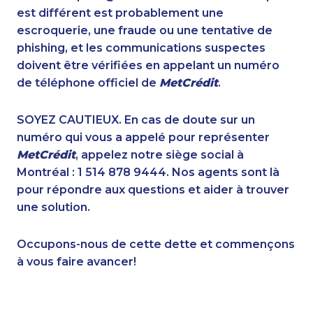
1-587-316-3391
1-416-223-4524
est différent est probablement une
1-416-231-0997
1-587-316-3581
escroquerie, une fraude ou une tentative de
1-416-227-2642
1-647-245-5599
phishing, et les communications suspectes
1-587-317-2961
1-514-788-7629
doivent être vérifiées en appelant un numéro
1-647-722-9516
1-250-244-3578
de téléphone officiel de
MetCrédit
.
1-587-319-2153
1-780-420-2384
1-855-639-0578
1-604-696-3032
SOYEZ CAUTIEUX. En cas de doute sur un
1-877-417-1758
1-778-589-5290
numéro qui vous a appelé pour représenter
1-587-489-1498
1-587-328-6624
MetCrédit
, appelez notre siège social à
1-437-900-0338
1-437-900-0358
Montréal : 1 514 878 9444. Nos agents sont là
1-780-936-8233
1-514-600-7242
pour répondre aux questions et aider à trouver
1-877-788-1052
1-437-900-0335
une solution.
1-587-316-3436
1-778-589-5289
1-647-722-5368
1-437-900-0386
Occupons-nous de cette dette et commençons
1-438-289-3509
1-902-201-9347
à vous faire avancer!
1-579-267-0744
1-780-900-8852
1-437-900-0372
1-587-319-2118
1-888-606-3876
1-579-267-0752