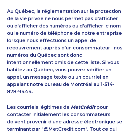
1-506-300-4130
1-647-245-1055
1-416-208-7125
1-647-494-7804
Au Québec, la réglementation sur la protection
1-778-329-9754
1-587-328-6537
de la vie privée ne nous permet pas d'afficher
1-647-245-1044
ou d'afficher des numéros ou d'afficher le nom
1-780-969-8965
ou le numéro de téléphone de notre entreprise
1-587-489-1493
1-902-482-2176
lorsque nous effectuons un appel de
1-514-448-9213
1-514-448-1275
recouvrement auprès d'un consommateur ; nos
1-587-328-6594
1-902-482-1316
numéros du Québec sont donc
1-877-677-8066
1-905-288-1051
intentionnellement omis de cette liste. Si vous
1-587-328-6551
1-902-201-9360
habitez au Québec, vous pouvez vérifier un
1-877-776-6214
1-647-715-9370
appel, un message texte ou un courriel en
1-647-245-1047
1-587-316-3405
appelant notre bureau de Montréal au 1-514-
1-289-777-9448
1-437-900-0340
878-9444.
1-844-788-4922
1-437-900-0375
1-647-245-1042
1-418-602-4565
Les courriels légitimes de
MetCrédit
pour
1-587-409-6657
1-587-316-3395
contacter initialement les consommateurs
1-506-265-4737
1-778-589-7227
doivent provenir d'une adresse électronique se
1-587-543-0628
1-438-230-2018
terminant par "@MetCredit.com". Tout ce qui