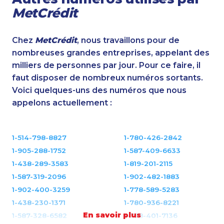
MetCrédit
Chez
MetCrédit
, nous travaillons pour de
nombreuses grandes entreprises, appelant des
milliers de personnes par jour. Pour ce faire, il
faut disposer de nombreux numéros sortants.
Voici quelques-uns des numéros que nous
appelons actuellement :
1-514-798-8827
1-780-426-2842
1-905-288-1752
1-587-409-6633
1-438-289-3583
1-819-201-2115
1-587-319-2096
1-902-482-1883
1-902-400-3259
1-778-589-5283
1-438-230-1371
1-780-936-8221
En savoir plus
1-587-328-6582
1-778-401-7136