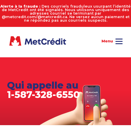
Alerte à la fraude :
Des courriels frauduleux usurpant l’identité
de MetCredit ont été signalés. Nous utilisons uniquement des
adresses courriel se terminant par
@metcredit.com/@metcredit.ca. Ne versez aucun paiement et
ne répondez pas aux courriels suspects.
Qui appelle au
1-587-328-6550