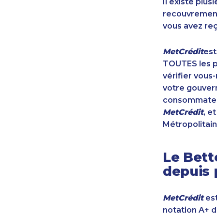
Il existe plu
recouvrement 
vous avez reç
MetCrédit
est
TOUTES les pr
vérifier vous
votre gouvern
consommateur
MetCrédit
, e
Métropolitain
Le Bett
depuis 
MetCrédit
est
notation A+ 