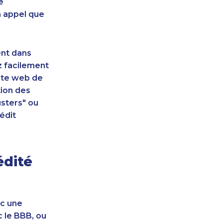
e
n appel que
ent dans
z facilement
site web de
tion des
sters" ou
édit
édité
ec une
c le BBB, ou