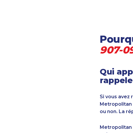
Locataire-propriétaire
Médecine et soins de santé
Petites entreprises
Pétrole et gaz
Pourqu
Services financiers
Transport
907-0
Transport maritime
Vétérinaire
Qui app
rappele
Si vous avez 
Metropolitan
ou non. La ré
Metropolitan