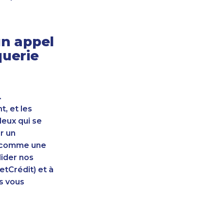
n appel
querie
.
, et les
leux qui se
r un
nt comme une
lider nos
etCrédit) et à
s vous