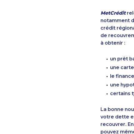
MetCrédit
rel
notamment de
crédit région
de recouvreme
à obtenir :
un prêt b
une carte
le finan
une hypot
certains 
La bonne nouv
votre dette e
recouvrer. En
pouvez même 