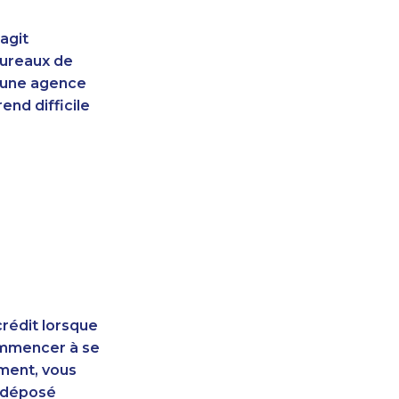
agit
bureaux de
d'une agence
end difficile
rédit lorsque
ommencer à se
ement, vous
t déposé