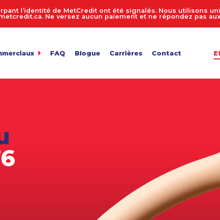
rpant l’identité de MetCredit ont été signalés. Nous utilisons 
tcredit.ca. Ne versez aucun paiement et ne répondez pas aux 
mmerciaux
FAQ
Blogue
Carrières
Contact
E
dit
de comptes 24 heures sur 24, 7 jours sur 7
ur de recouvrement de créances
 entreprise
n des comptes
u
de fichiers
ts en vrac
76
e facture
de confidentialité