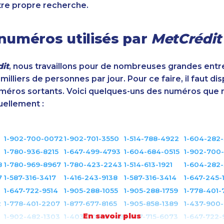
tre propre recherche.
numéros utilisés par
MetCrédit
it
, nous travaillons pour de nombreuses grandes entr
illiers de personnes par jour. Pour ce faire, il faut di
éros sortants. Voici quelques-uns des numéros que 
uellement :
1-902-700-0072
1-902-701-3550
1-514-788-4922
1-604-282
1-780-936-8215
1-647-499-4793
1-604-684-0515
1-902-700
8
1-780-969-8967
1-780-423-2243
1-514-613-1921
1-604-282
7
1-587-316-3417
1-416-243-9138
1-587-316-3414
1-647-245-
1-647-722-9514
1-905-288-1055
1-905-288-1759
1-778-401-
2
1-778-401-2207
1-877-677-8165
1-905-858-1389
1-437-900
En savoir plus
1-902-482-1303
1-403-306-0448
1-647-715-6073
1-647-722-