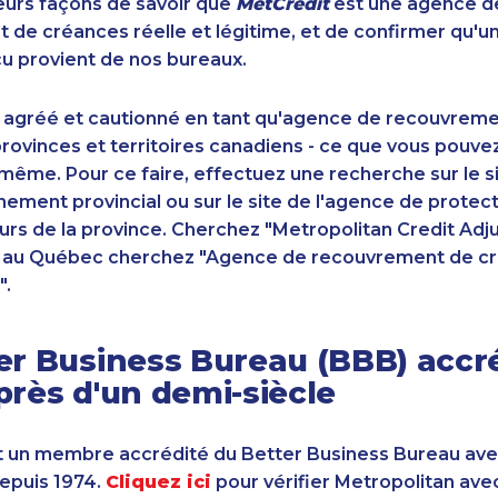
sieurs façons de savoir que
MetCrédit
est une agence d
de créances réelle et légitime, et de confirmer qu'u
u provient de nos bureaux.
 agréé et cautionné en tant qu'agence de recouvrem
ovinces et territoires canadiens - ce que vous pouve
-même. Pour ce faire, effectuez une recherche sur le 
ement provincial ou sur le site de l'agence de protec
s de la province. Cherchez "Metropolitan Credit Adju
t au Québec cherchez "Agence de recouvrement de cr
".
er Business Bureau (BBB) accr
près d'un demi-siècle
 un membre accrédité du Better Business Bureau av
depuis 1974.
Cliquez ici
pour vérifier Metropolitan ave