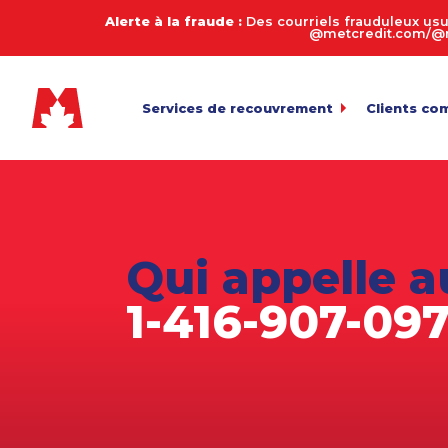
Alerte à la fraude :
Des courriels frauduleux usu
@metcredit.com/@me
Services de recouvrement
Clients co
Commercial
My.MetCre
Pour l’envoi 
Consommateurs
Calculate
Entreprises de services
Connexion
Pour l’exame
Qui appelle a
Transfert 
Agriculture
Téléversemen
1-416-907-09
Arriérés en automobile
Payez votr
Biens de succession et décès
Politique 
Équipement lourd
Fabrication
Juridique