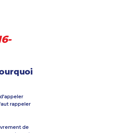
16-
pourquoi
 d'appeler
faut rappeler
uvrement de