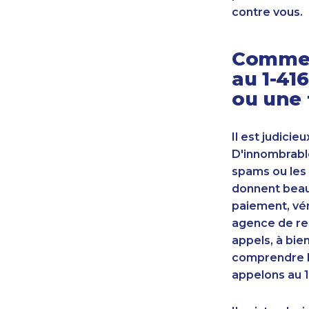
contre vous.
Commen
au 1-41
ou une 
Il est judicie
D'innombrable
spams ou les 
donnent beauc
paiement, vér
agence de re
appels, à bie
comprendre l
appelons au 1