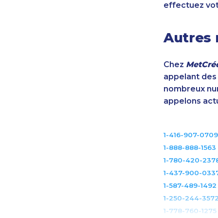
effectuez vo
Autres 
Chez
MetCréd
appelant des m
nombreux num
appelons act
1-416-907-0709
1-888-888-1563
1-780-420-237
1-437-900-033
1-587-489-1492
1-250-244-357
1-778-760-1275