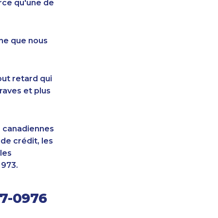
rce qu'une de
nne que nous
ut retard qui
raves et plus
s canadiennes
e crédit, les
les
1973.
07-0976