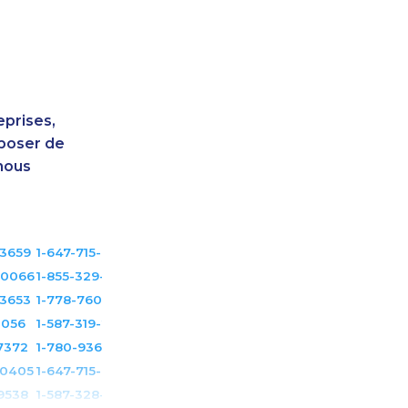
eprises,
sposer de
nous
-3659
1-647-715-6066
-0066
1-855-329-9754
-3653
1-778-760-1284
1056
1-587-319-2097
7372
1-780-936-8218
-0405
1-647-715-6069
9538
1-587-328-6623