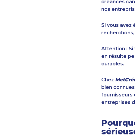
créances cana
nos entrepris
Si vous avez 
recherchons,
Attention : S
en résulte pe
durables.
Chez
MetCréd
bien connues,
fournisseurs 
entreprises d
Pourquo
sérieu