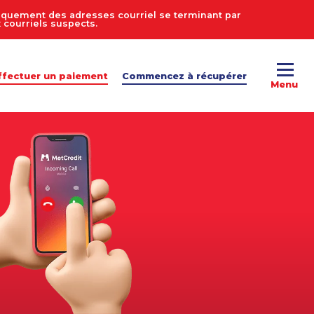
uniquement des adresses courriel se terminant par
courriels suspects.
ffectuer un paiement
Commencez à récupérer