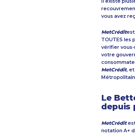
Il existe plu
recouvrement 
vous avez reç
MetCrédit
est
TOUTES les pr
vérifier vous
votre gouvern
consommateur
MetCrédit
, e
Métropolitain
Le Bett
depuis 
MetCrédit
est
notation A+ 