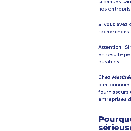
créances cana
nos entrepris
Si vous avez 
recherchons,
Attention : S
en résulte pe
durables.
Chez
MetCréd
bien connues,
fournisseurs 
entreprises d
Pourquo
sérieu