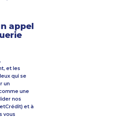
n appel
uerie
.
, et les
leux qui se
r un
nt comme une
lider nos
etCrédit) et à
s vous