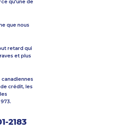
rce qu'une de
nne que nous
ut retard qui
raves et plus
s canadiennes
e crédit, les
les
1973.
1-2183