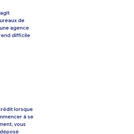
agit
bureaux de
d'une agence
end difficile
rédit lorsque
ommencer à se
ement, vous
t déposé