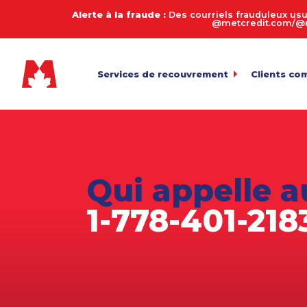
Alerte à la fraude :
Des courriels frauduleux usu
@metcredit.com/@me
Services de recouvrement
Clients co
Commercial
My.MetCre
Pour l’envoi 
Consommateurs
Calculate
Entreprises de services
Connexion
Pour l’exame
Qui appelle a
Transfert 
Agriculture
Téléversemen
1-778-401-218
Arriérés en automobile
Payez votr
Biens de succession et décès
Politique 
Équipement lourd
Fabrication
Juridique