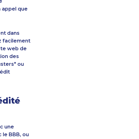
e
n appel que
ent dans
z facilement
site web de
tion des
sters" ou
édit
édité
ec une
c le BBB, ou