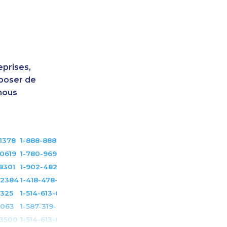
eprises,
sposer de
nous
1378
1-888-888-1563
0619
1-780-969-8964
8301
1-902-482-9354
-2384
1-418-478-3232
3325
1-514-613-0112
6063
1-587-319-2145
-3500
1-514-613-0164