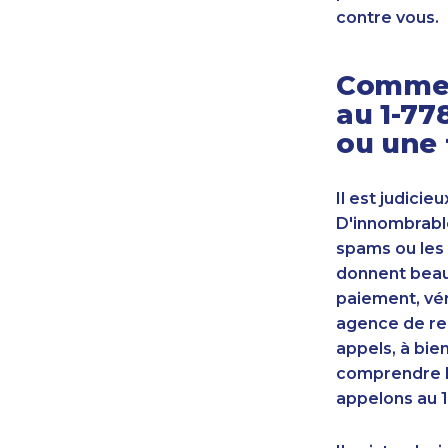
contre vous.
Commen
au 1-77
ou une 
Il est judicie
D'innombrable
spams ou les 
donnent beauc
paiement, vér
agence de re
appels, à bie
comprendre l
appelons au 1