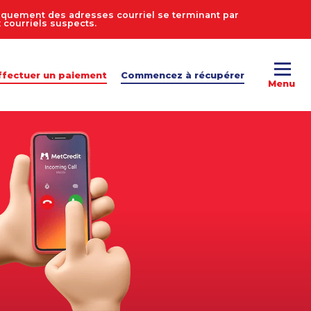
uniquement des adresses courriel se terminant par
courriels suspects.
ffectuer un paiement
Commencez à récupérer