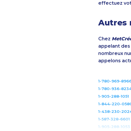
effectuez vo
Autres 
Chez
MetCréd
appelant des m
nombreux num
appelons act
1-780-969-896
1-780-936-823
1-905-288-1051
1-844-220-058
1-438-230-202
1-587-328-6601
1-905-288-1053