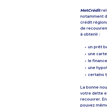
MetCrédit
rel
notamment de
crédit région
de recouvreme
à obtenir :
un prêt b
une carte
le finan
une hypot
certains 
La bonne nouv
votre dette e
recouvrer. En
pouvez même 