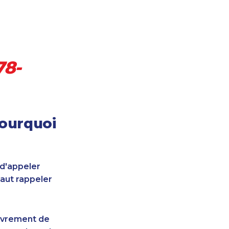
78-
pourquoi
 d'appeler
faut rappeler
uvrement de