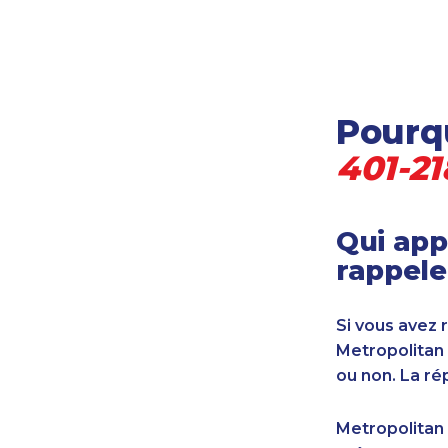
Locataire-propriétaire
Médecine et soins de santé
Petites entreprises
Pétrole et gaz
Pourqu
Services financiers
Transport
401-21
Transport maritime
Vétérinaire
Qui app
rappele
Si vous avez 
Metropolitan
ou non. La ré
Metropolitan