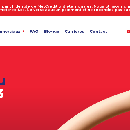
rpant l’identité de MetCredit ont été signalés. Nous utilisons 
tcredit.ca. Ne versez aucun paiement et ne répondez pas aux 
mmerciaux
FAQ
Blogue
Carrières
Contact
E
dit
de comptes 24 heures sur 24, 7 jours sur 7
ur de recouvrement de créances
 entreprise
n des comptes
u
de fichiers
ts en vrac
3
e facture
de confidentialité