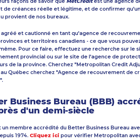
sieurs façons de savoir que
MetCrédit
est une agence d
de créances réelle et légitime, et de confirmer qu'u
u provient de nos bureaux.
 agréé et cautionné en tant qu'agence de recouvrem
ovinces et territoires canadiens - ce que vous pouve
-même. Pour ce faire, effectuez une recherche sur le 
ement provincial ou sur le site de l'agence de protec
s de la province. Cherchez "Metropolitan Credit Adju
t au Québec cherchez "Agence de recouvrement de cr
".
er Business Bureau (BBB) accr
près d'un demi-siècle
 un membre accrédité du Better Business Bureau av
depuis 1974.
Cliquez ici
pour vérifier Metropolitan ave