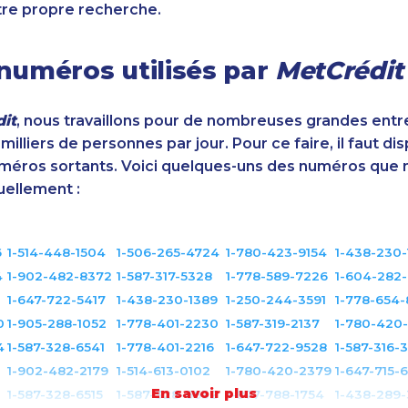
tre propre recherche.
numéros utilisés par
MetCrédit
it
, nous travaillons pour de nombreuses grandes entr
illiers de personnes par jour. Pour ce faire, il faut di
éros sortants. Voici quelques-uns des numéros que 
uellement :
6
1-514-448-1504
1-506-265-4724
1-780-423-9154
1-438-230-
4
1-902-482-8372
1-587-317-5328
1-778-589-7226
1-604-282-
1-647-722-5417
1-438-230-1389
1-250-244-3591
1-778-654-
0
1-905-288-1052
1-778-401-2230
1-587-319-2137
1-780-420
4
1-587-328-6541
1-778-401-2216
1-647-722-9528
1-587-316-
1-902-482-2179
1-514-613-0102
1-780-420-2379
1-647-715-
En savoir plus
1-587-328-6515
1-587-328-6632
1-877-788-1754
1-438-289