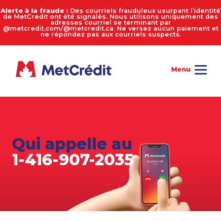
Alerte à la fraude :
Des courriels frauduleux usurpant l’identité
de MetCredit ont été signalés. Nous utilisons uniquement des
adresses courriel se terminant par
@metcredit.com/@metcredit.ca. Ne versez aucun paiement et
ne répondez pas aux courriels suspects.
Qui appelle au
1-416-907-2035