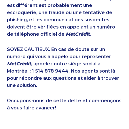
1-587-328-6556
1-587-489-1496
est différent est probablement une
1-587-328-6586
1-647-715-6063
escroquerie, une fraude ou une tentative de
1-418-478-1789
1-647-499-8123
phishing, et les communications suspectes
1-506-265-4722
1-416-907-0976
doivent être vérifiées en appelant un numéro
1-437-900-0340
1-250-276-4115
de téléphone officiel de
MetCrédit
.
1-438-289-3501
1-780-423-2644
1-780-420-2398
1-647-245-1041
SOYEZ CAUTIEUX. En cas de doute sur un
1-587-319-2218
1-647-715-9379
numéro qui vous a appelé pour représenter
1-905-282-1759
1-587-316-3426
MetCrédit
, appelez notre siège social à
1-778-401-7173
1-587-316-3391
Montréal : 1 514 878 9444. Nos agents sont là
1-438-289-3589
1-778-760-1294
pour répondre aux questions et aider à trouver
1-877-677-8068
1-888-969-8961
une solution.
1-902-482-9257
1-587-543-0632
1-604-282-3658
1-416-239-7116
Occupons-nous de cette dette et commençons
1-437-900-0332
1-855-329-9754
à vous faire avancer!
1-778-383-6789
1-780-423-5706
1-647-245-5600
1-902-482-1867
1-778-401-2192
1-514-798-8825