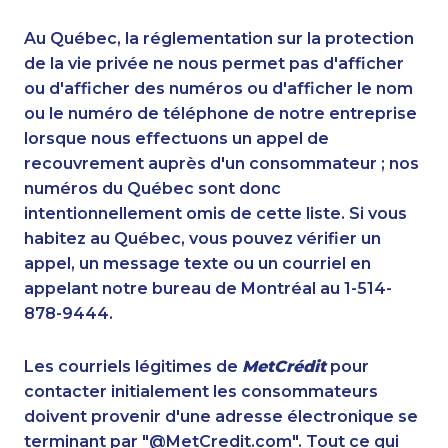
1-604-282-3657
1-437-900-0351
1-438-230-1359
1-437-900-0344
Au Québec, la réglementation sur la protection
1-778-760-1291
1-438-289-3598
de la vie privée ne nous permet pas d'afficher
1-647-490-9021
ou d'afficher des numéros ou d'afficher le nom
1-780-420-2381
ou le numéro de téléphone de notre entreprise
1-438-289-3579
1-438-230-1388
lorsque nous effectuons un appel de
1-902-482-8651
1-250-244-3506
recouvrement auprès d'un consommateur ; nos
1-416-241-1868
1-780-421-5105
numéros du Québec sont donc
1-780-969-8964
1-780-421-5473
intentionnellement omis de cette liste. Si vous
1-416-234-3960
1-418-626-0516
habitez au Québec, vous pouvez vérifier un
1-905-288-1055
1-587-316-3396
appel, un message texte ou un courriel en
1-514-798-8826
1-778-401-2224
appelant notre bureau de Montréal au 1-514-
1-438-289-3506
1-587-328-6554
878-9444.
1-587-316-3417
1-514-788-4626
1-514-878-9907
888-499-8196
Les courriels légitimes de
MetCrédit
pour
1-647-693-9169
1-250-277-4304
contacter initialement les consommateurs
1-587-328-6635
1-778-401-2218
doivent provenir d'une adresse électronique se
1-778-401-2230
1-902-482-9283
terminant par "@MetCredit.com". Tout ce qui