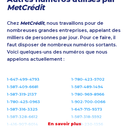
MetCrédit
Chez
MetCrédit
, nous travaillons pour de
nombreuses grandes entreprises, appelant des
milliers de personnes par jour. Pour ce faire, il
faut disposer de nombreux numéros sortants.
Voici quelques-uns des numéros que nous
appelons actuellement :
1-647-499-4793
1-780-423-5702
1-587-409-6681
1-587-489-1494
1-587-319-2137
1-780-969-8966
1-780-425-0963
1-902-700-0066
1-587-316-3325
1-647-715-9373
1-587-328-6612
1-587-318-5592
En savoir plus
1-416-907-6014
1-438-230-1356