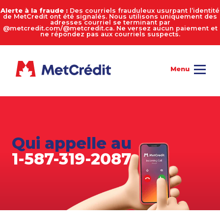
Alerte à la fraude :
Des courriels frauduleux usurpant l’identité
de MetCredit ont été signalés. Nous utilisons uniquement des
adresses courriel se terminant par
@metcredit.com/@metcredit.ca. Ne versez aucun paiement et
ne répondez pas aux courriels suspects.
Qui appelle au
1-587-319-2087