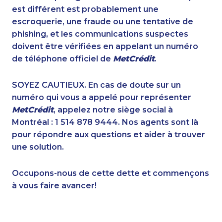
1-647-715-6067
1-647-317-7147
est différent est probablement une
1-778-662-5025
1-902-400-0948
escroquerie, une fraude ou une tentative de
1-778-401-2241
1-905-288-1050
phishing, et les communications suspectes
1-778-401-2196
1-514-613-1921
doivent être vérifiées en appelant un numéro
1-902-482-9257
1-780-420-2380
de téléphone officiel de
MetCrédit
.
1-905-288-1752
1-579-267-0745
1-866-470-6331
1-514-448-1271
SOYEZ CAUTIEUX. En cas de doute sur un
1-778-760-1275
1-437-900-0396
numéro qui vous a appelé pour représenter
1-647-715-6068
1-647-715-6065
MetCrédit
, appelez notre siège social à
1-587-328-6614
1-902-482-1885
Montréal : 1 514 878 9444. Nos agents sont là
1-579-267-0744
1-438-230-1368
pour répondre aux questions et aider à trouver
1-289-777-9450
1-888-888-1563
une solution.
1-778-401-2178
1-403-420-5869
1-778-401-7362
1-780-420-2398
Occupons-nous de cette dette et commençons
1-647-503-3775
1-778-401-2216
à vous faire avancer!
1-647-715-6062
1-437-900-0331
1-647-722-9516
1-416-916-0328
1-647-499-4864
1-778-588-9275