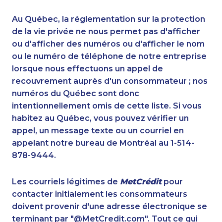
1-780-420-2391
1-416-231-0997
1-778-401-2189
1-778-589-7225
Au Québec, la réglementation sur la protection
1-506-265-4735
1-604-696-3032
de la vie privée ne nous permet pas d'afficher
1-902-706-0848
ou d'afficher des numéros ou d'afficher le nom
1-647-490-9021
ou le numéro de téléphone de notre entreprise
1-587-319-2132
1-514-878-9907
lorsque nous effectuons un appel de
1-587-328-6515
1-514-448-1285
recouvrement auprès d'un consommateur ; nos
1-877-788-1053
1-438-230-2034
numéros du Québec sont donc
1-587-328-6596
1-514-613-0164
intentionnellement omis de cette liste. Si vous
1-778-589-7223
1-778-249-5015
habitez au Québec, vous pouvez vérifier un
1-438-289-3578
1-778-401-7162
appel, un message texte ou un courriel en
1-780-936-8209
1-587-319-2106
appelant notre bureau de Montréal au 1-514-
1-579-267-0754
1-647-722-6257
878-9444.
1-647-245-1055
1-647-715-6066
1-778-401-7279
1-778-760-1284
Les courriels légitimes de
MetCrédit
pour
1-778-401-2207
1-902-401-4987
contacter initialement les consommateurs
1-438-230-2016
1-778-589-5290
doivent provenir d'une adresse électronique se
1-778-654-8301
1-438-289-3502
terminant par "@MetCredit.com". Tout ce qui