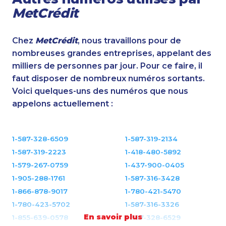
MetCrédit
Chez
MetCrédit
, nous travaillons pour de
nombreuses grandes entreprises, appelant des
milliers de personnes par jour. Pour ce faire, il
faut disposer de nombreux numéros sortants.
Voici quelques-uns des numéros que nous
appelons actuellement :
1-587-328-6509
1-587-319-2134
1-587-319-2223
1-418-480-5892
1-579-267-0759
1-437-900-0405
1-905-288-1761
1-587-316-3428
1-866-878-9017
1-780-421-5470
1-780-423-5702
1-587-316-3326
En savoir plus
1-855-639-0578
1-587-328-6529