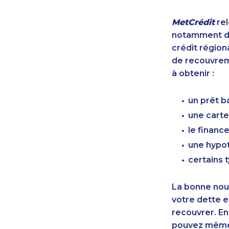
MetCrédit
rel
notamment de
crédit région
de recouvreme
à obtenir :
un prêt b
une carte
le finan
une hypot
certains 
La bonne nouv
votre dette e
recouvrer. En
pouvez même 