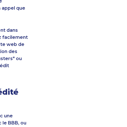
e
n appel que
ent dans
z facilement
site web de
tion des
sters" ou
édit
édité
ec une
c le BBB, ou