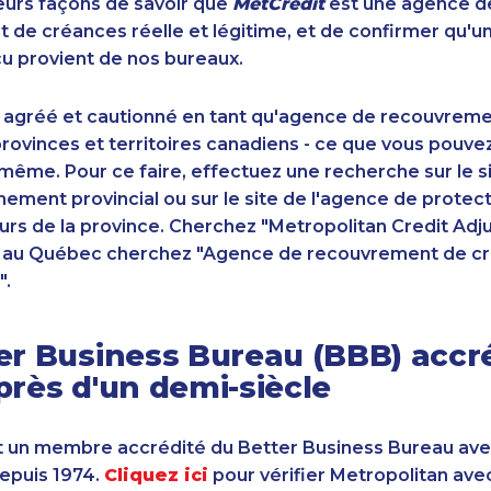
sieurs façons de savoir que
MetCrédit
est une agence d
de créances réelle et légitime, et de confirmer qu'u
u provient de nos bureaux.
 agréé et cautionné en tant qu'agence de recouvrem
ovinces et territoires canadiens - ce que vous pouve
-même. Pour ce faire, effectuez une recherche sur le 
ement provincial ou sur le site de l'agence de protec
s de la province. Cherchez "Metropolitan Credit Adju
t au Québec cherchez "Agence de recouvrement de cr
".
er Business Bureau (BBB) accr
près d'un demi-siècle
 un membre accrédité du Better Business Bureau av
depuis 1974.
Cliquez ici
pour vérifier Metropolitan ave