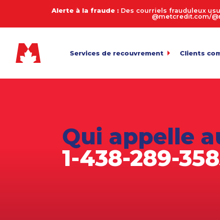
Alerte à la fraude :
Des courriels frauduleux usu
@metcredit.com/@me
Services de recouvrement
Clients co
Commercial
My.MetCre
Pour l’envoi 
Consommateurs
Calculate
Entreprises de services
Connexion
Pour l’exame
Qui appelle a
Transfert 
Agriculture
Téléversemen
1-438-289-35
Arriérés en automobile
Payez votr
Biens de succession et décès
Politique 
Équipement lourd
Fabrication
Juridique