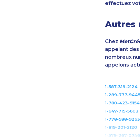
effectuez vo
Autres 
Chez
MetCréd
appelant des m
nombreux num
appelons act
1-587-319-2124
1-289-777-944
1-780-423-9154
1-647-715-5603
1-778-588-9263
1-819-201-2120
1-579-267-0746