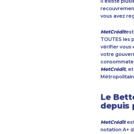
Il existe plu
recouvrement 
vous avez reç
MetCrédit
est
TOUTES les pr
vérifier vous
votre gouvern
consommateur
MetCrédit
, e
Métropolitain
Le Bett
depuis 
MetCrédit
est
notation A+ 