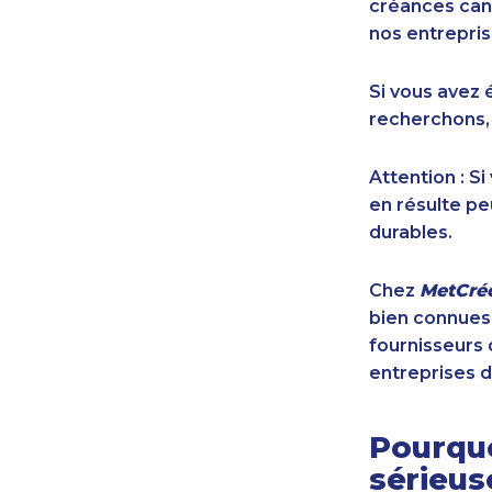
créances cana
nos entrepris
Si vous avez 
recherchons,
Attention : S
en résulte pe
durables.
Chez
MetCréd
bien connues,
fournisseurs 
entreprises d
Pourquo
sérieu