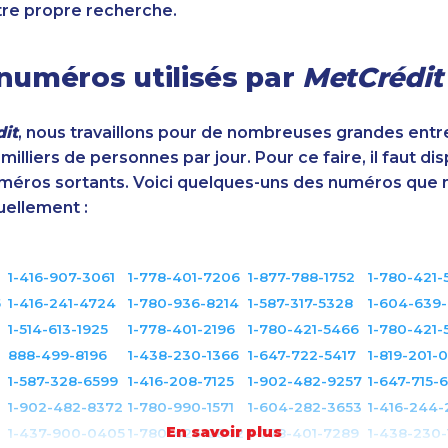
tre propre recherche.
numéros utilisés par
MetCrédit
it
, nous travaillons pour de nombreuses grandes entr
illiers de personnes par jour. Pour ce faire, il faut di
éros sortants. Voici quelques-uns des numéros que 
uellement :
1-416-907-3061
1-778-401-7206
1-877-788-1752
1-780-421-
5
1-416-241-4724
1-780-936-8214
1-587-317-5328
1-604-639
1-514-613-1925
1-778-401-2196
1-780-421-5466
1-780-421-
888-499-8196
1-438-230-1366
1-647-722-5417
1-819-201-
1-587-328-6599
1-416-208-7125
1-902-482-9257
1-647-715-
1-902-482-8372
1-780-990-1571
1-604-282-3653
1-416-244-
En savoir plus
1-437-900-0405
1-780-426-2842
1-778-401-7289
1-438-230-