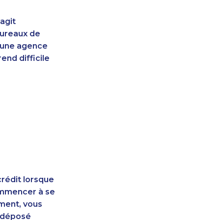
agit
bureaux de
d'une agence
end difficile
rédit lorsque
ommencer à se
ement, vous
t déposé