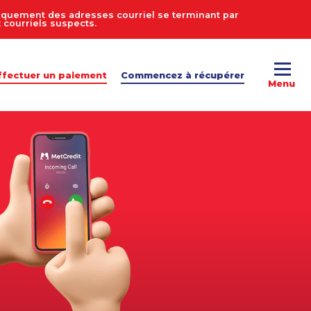
uniquement des adresses courriel se terminant par
courriels suspects.
ffectuer un paiement
Commencez à récupérer