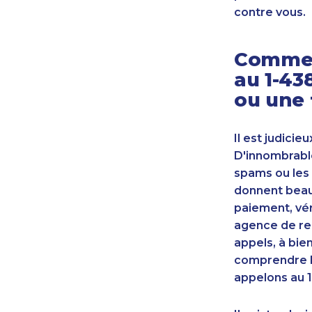
contre vous.
Commen
au 1-43
ou une 
Il est judicie
D'innombrable
spams ou les 
donnent beauc
paiement, vér
agence de re
appels, à bie
comprendre l
appelons au 1