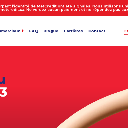
rpant l’identité de MetCredit ont été signalés. Nous utilisons 
tcredit.ca. Ne versez aucun paiement et ne répondez pas aux 
mmerciaux
FAQ
Blogue
Carrières
Contact
E
dit
de comptes 24 heures sur 24, 7 jours sur 7
ur de recouvrement de créances
 entreprise
n des comptes
u
de fichiers
ts en vrac
83
e facture
de confidentialité