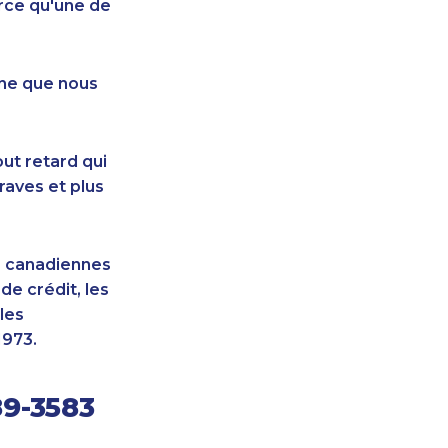
rce qu'une de
nne que nous
ut retard qui
raves et plus
s canadiennes
e crédit, les
les
1973.
89-3583