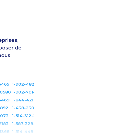
eprises,
sposer de
nous
5465
1-902-482-1303
-0580
1-902-701-3550
5469
1-844-421-5102
0892
1-438-230-2001
6073
1-514-312-2140
2183
1-587-328-6587
1368
1-514-448-1299