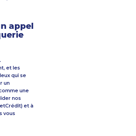
n appel
querie
.
, et les
leux qui se
r un
nt comme une
lider nos
etCrédit) et à
s vous