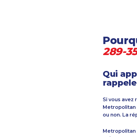
Locataire-propriétaire
Médecine et soins de santé
Petites entreprises
Pétrole et gaz
Pourqu
Services financiers
Transport
289-3
Transport maritime
Vétérinaire
Qui app
rappele
Si vous avez 
Metropolitan
ou non. La ré
Metropolitan