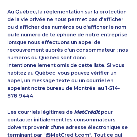
1-418-480-5873
1-902-482-2189
1-416-234-3960
1-416-907-3061
Au Québec, la réglementation sur la protection
1-778-401-7354
1-905-233-2365
de la vie privée ne nous permet pas d'afficher
1-780-425-6331
ou d'afficher des numéros ou d'afficher le nom
1-902-482-2173
ou le numéro de téléphone de notre entreprise
1-778-401-2217
1-418-480-9098
lorsque nous effectuons un appel de
1-778-401-7398
1-438-230-1358
recouvrement auprès d'un consommateur ; nos
1-778-401-2178
1-587-319-2157
numéros du Québec sont donc
1-866-878-9018
1-778-401-2209
intentionnellement omis de cette liste. Si vous
1-780-936-8234
1-514-788-7630
habitez au Québec, vous pouvez vérifier un
1-778-401-2190
1-587-328-6604
appel, un message texte ou un courriel en
1-587-328-6532
1-438-289-3503
appelant notre bureau de Montréal au 1-514-
1-778-662-5025
1-514-798-8830
878-9444.
1-780-423-5707
1-780-421-5469
1-438-230-1365
1-587-319-2124
Les courriels légitimes de
MetCrédit
pour
1-587-316-3325
1-587-316-3437
contacter initialement les consommateurs
1-905-288-1050
1-902-482-9169
doivent provenir d'une adresse électronique se
1-780-900-8869
1-438-289-3579
terminant par "@MetCredit.com". Tout ce qui