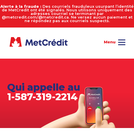
Alerte à la fraude :
Des courriels frauduleux usurpant l’identité
de MetCredit ont été signalés. Nous utilisons uniquement des
adresses courriel se terminant par
@metcredit.com/@metcredit.ca. Ne versez aucun paiement et
ne répondez pas aux courriels suspects.
Qui appelle au
1-587-319-2214