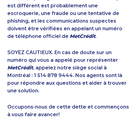
1-587-319-2122
1-778-589-7223
est différent est probablement une
1-250-244-3595
1-647-557-3693
escroquerie, une fraude ou une tentative de
1-587-319-2125
1-579-267-0745
phishing, et les communications suspectes
1-587-316-3444
1-647-361-8593
doivent être vérifiées en appelant un numéro
1-587-328-6505
1-647-694-6076
de téléphone officiel de
MetCrédit
.
1-800-835-7094
1-514-878-9572
1-416-225-3151
1-437-900-0405
SOYEZ CAUTIEUX. En cas de doute sur un
1-902-400-3270
1-778-589-7226
numéro qui vous a appelé pour représenter
1-587-319-2121
1-403-306-0433
MetCrédit
, appelez notre siège social à
1-416-244-7901
1-587-880-2016
Montréal : 1 514 878 9444. Nos agents sont là
1-438-230-2032
1-647-715-9373
pour répondre aux questions et aider à trouver
1-877-788-1756
1-587-543-0626
une solution.
1-587-328-6618
1-587-316-4592
1-604-639-0578
1-902-401-4987
Occupons-nous de cette dette et commençons
1-778-589-5287
1-437-900-0394
à vous faire avancer!
1-819-201-2115
1-647-245-1055
1-438-230-1378
1-780-423-9154
1-647-722-9384
1-587-316-3417