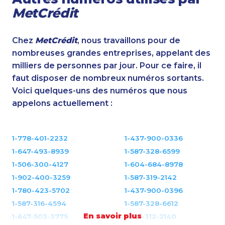
MetCrédit
Chez
MetCrédit
, nous travaillons pour de
nombreuses grandes entreprises, appelant des
milliers de personnes par jour. Pour ce faire, il
faut disposer de nombreux numéros sortants.
Voici quelques-uns des numéros que nous
appelons actuellement :
1-778-401-2232
1-437-900-0336
1-647-493-8939
1-587-328-6599
1-506-300-4127
1-604-684-8978
1-902-400-3259
1-587-319-2142
1-780-423-5702
1-437-900-0396
1-587-316-4594
1-587-328-6612
En savoir plus
1-647-503-3775
1-514-312-2140