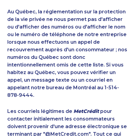
1-647-499-8162
1-514-798-8829
1-416-239-0375
1-438-289-3505
Au Québec, la réglementation sur la protection
1-587-543-0709
1-778-589-5283
de la vie privée ne nous permet pas d'afficher
1-438-230-2028
ou d'afficher des numéros ou d'afficher le nom
1-800-835-7094
ou le numéro de téléphone de notre entreprise
1-587-319-2161
1-438-230-1385
lorsque nous effectuons un appel de
1-416-907-0709
1-514-878-3515
recouvrement auprès d'un consommateur ; nos
1-780-425-0963
1-587-316-3433
numéros du Québec sont donc
1-416-916-0328
1-778-401-6961
intentionnellement omis de cette liste. Si vous
1-438-289-3509
1-902-482-9269
habitez au Québec, vous pouvez vérifier un
1-778-662-5026
1-587-319-2218
appel, un message texte ou un courriel en
1-587-319-2124
1-647-245-5599
appelant notre bureau de Montréal au 1-514-
1-604-282-0617
1-647-722-9538
878-9444.
1-778-654-8301
1-778-401-7222
1-778-760-1303
1-587-319-2135
Les courriels légitimes de
MetCrédit
pour
1-780-424-9510
1-647-361-8352
contacter initialement les consommateurs
1-647-503-3775
1-587-316-3426
doivent provenir d'une adresse électronique se
1-416-237-1109
1-780-900-8863
terminant par "@MetCredit.com". Tout ce qui