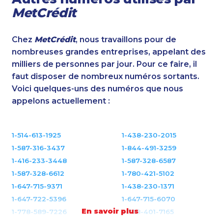
MetCrédit
Chez
MetCrédit
, nous travaillons pour de
nombreuses grandes entreprises, appelant des
milliers de personnes par jour. Pour ce faire, il
faut disposer de nombreux numéros sortants.
Voici quelques-uns des numéros que nous
appelons actuellement :
1-514-613-1925
1-438-230-2015
1-587-316-3437
1-844-491-3259
1-416-233-3448
1-587-328-6587
1-587-328-6612
1-780-421-5102
1-647-715-9371
1-438-230-1371
1-647-722-5396
1-647-715-6070
En savoir plus
1-778-589-7226
1-778-401-7165