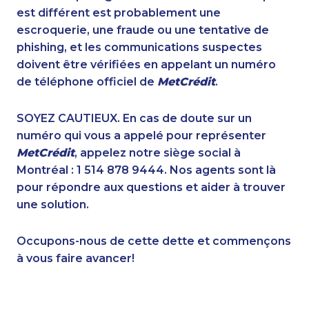
1-514-788-7629
1-514-798-8832
est différent est probablement une
1-902-482-2171
1-778-760-1289
escroquerie, une fraude ou une tentative de
1-604-282-3658
1-647-351-9026
phishing, et les communications suspectes
1-587-409-6677
1-437-900-0396
doivent être vérifiées en appelant un numéro
1-579-267-0751
1-506-300-0073
de téléphone officiel de
MetCrédit
.
1-902-700-0066
1-778-383-9347
1-289-777-9447
1-647-361-8593
SOYEZ CAUTIEUX. En cas de doute sur un
1-780-420-2376
1-514-448-1285
numéro qui vous a appelé pour représenter
1-647-245-1055
1-587-318-5592
MetCrédit
, appelez notre siège social à
1-587-543-0629
1-778-383-9354
Montréal : 1 514 878 9444. Nos agents sont là
888-499-8204
1-902-482-2173
pour répondre aux questions et aider à trouver
1-416-235-0434
1-587-316-3405
une solution.
1-780-420-2390
1-587-316-3319
1-647-715-6063
1-888-888-1563
Occupons-nous de cette dette et commençons
1-902-201-9347
1-902-482-9145
à vous faire avancer!
1-877-788-1750
1-437-900-0339
1-855-684-8978
1-514-613-1921
1-778-589-5287
1-587-489-1493