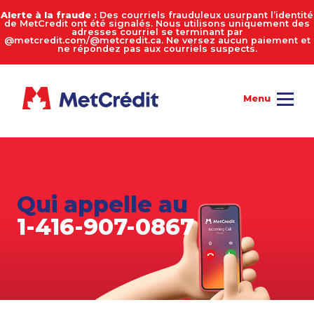
Alerte à la fraude :
Des courriels frauduleux usurpant l’identité
de MetCredit ont été signalés. Nous utilisons uniquement des
adresses courriel se terminant par
@metcredit.com/@metcredit.ca. Ne versez aucun paiement et
ne répondez pas aux courriels suspects.
Qui appelle au
1-416-907-0867